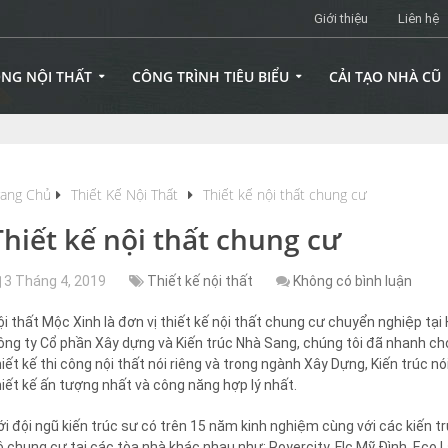
Giới thiệu
Liên hệ
ÔNG NỘI THẤT
CÔNG TRÌNH TIÊU BIỂU
CẢI TẠO NHÀ CŨ
rang Chủ
Thiết Kế Nội Thất
Thiết kế nội thất chung cư
Thiết kế nội thất chung cư
3 Tháng 4, 2019
Thiết kế nội thất
Không có bình luận
ội thất Mộc Xinh là đơn vị thiết kế nội thất chung cư chuyển nghiệp tại 
ông ty Cổ phần Xây dựng và Kiến trúc Nhà Sang, chúng tôi đã nhanh c
hiết kế thi công nội thất nói riêng và trong ngành Xây Dựng, Kiến trúc 
hiết kế ấn tượng nhất và công năng hợp lý nhất.
ới đội ngũ kiến trúc sư có trên 15 năm kinh nghiệm cùng với các kiến tr
ộ chung cư tại các tòa nhà khác nhau như: Royercity, Flc Mỹ Đình, Eco 