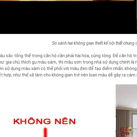
So sánh hai không gian thiết kế nội thất chung 
àu sắc tổng thể trong căn hộ cần phải hài hòa, cùng tông. Để căn hộ trở
hư: gia chủ thích gu màu sám, thì màu sơn trong nhà sử dụng chính là m
ên sử dụng màu xám có thể phối với màu đen để tạo điểm nhấn. khôn
ết hợp, như thế sẽ làm cho không gian trở nên loạn màu dễ gây ra cảm g