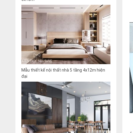
Mẫu thiết kế nội thất nhà 5 tầng 4x12m hiện
đại