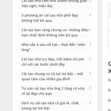
Cải tạo nhà tắm nhỏ thành không gian
tiện nghi, hiện đại.
3 phương án cải tạo nhà phố đẹp
không thể bỏ qua
Cải tạo ban công chung cư- những điều
bạn nhất định không nên bỏ qua
Nhà cấp 4 sau cải tạo – Đẹp đến “xiêu
lòng”
Cải tạo nhà trọ đẹp, tiết kiệm chi phí
chỉ với các bước dưới đây
Cải tạo chung cư cũ tại Hà Nội – mối
quan tâm của nhiều gia đình
B
Tư vấn cải tạo nhà ống 2 tầng cũ vừa
B
rẻ lại đẹp cho bạn
B
Dịch vụ cải tạo nhà cũ giá rẻ, chất
lượng tại Hà Nội
B