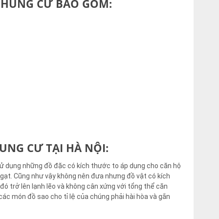
 CHUNG CƯ BAO GỒM:
UNG CƯ TẠI HÀ NỘI:
 sử dụng những đồ đặc có kích thước to áp dụng cho căn hộ
ột ngạt. Cũng như vậy không nên đưa nhưng đồ vật có kích
 đó trở lên lạnh lẽo và không cân xứng với tổng thể căn
kế các món đồ sao cho tỉ lệ của chúng phải hài hòa và gắn