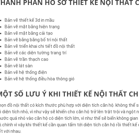
THÀNH PHẦN HỒ SƠ THIẾT KẾ NỘI THẤT
Bản vẽ thiết kế 3d in mầu
Bản vẽ mặt bằng hiện trạng
Bản vẽ mặt bằng cải tạo
Bản vẽ bằng bằng bố trí nội thất
Bản vẽ triển khai chi tiết đồ nội thất
Bản vẽ các diện tường trang trí
Bản vẽ trần thạch cao
Bản vẽ lát sàn
Bản vẽ hệ thống điện
Bản vẽ hệ thống điều hòa thông gió
MỘT SỐ LƯU Ý KHI THIẾT KẾ NỘI THẤT CH
họn đồ nội thất có kích thước phù hợp với diện tích căn hộ. không thể
ó diện tích nhỏ, vì như vậy sẽ khiến cho căn hộ trở lên trật trội và ng
hước quá nhỏ vào căn hộ có diện tích lớn, vì như thế sẽ biến không gian
ộ.chính vì vậy khi thiết kế cần quan tấm tới diện tích căn hộ rồi thiết 
ết với nhau.