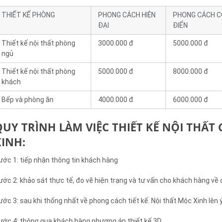
THIẾT KẾ PHÒNG
PHONG CÁCH HIỆN
PHONG CÁCH 
ĐẠI
ĐIỂN
Thiết kế nội thất phòng
3000.000 đ
5000.000 đ
ngủ
Thiết kế nội thất phòng
5000.000 đ
8000.000 đ
khách
Bếp và phòng ăn
4000.000 đ
6000.000 đ
QUY TRÌNH LÀM VIỆC THIẾT KẾ NỘI THẤ
XINH:
ước 1: tiếp nhận thông tin khách hàng
ước 2: khảo sát thực tế, đo vẽ hiện trạng và tư vấn cho khách hàng về c
ước 3: sau khi thống nhất về phong cách tiết kế. Nội thất Mộc Xinh lên 
ước 4: thông qua khách hàng phương án thiết kế 3D.