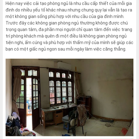
Hiện nay việc cải tạo phòng ngủ là nhu cầu cấp thiết của mỗi gia
đình do nhiều yếu tố khác nhau nhưng chung quy lại vẫn là tạo ra
một không gian sống phù hợp với nhu cầu của gia đình mình.
Trước đây các không gian phòng ngủ thường không được chú
trọng quan tâm, đa phần mọi người chỉ quan tâm đến việc trang
trí phòng khách mà quên đi một điều là không gian phòng ngủ
tiện nghi, ấm cúng và phù hợp với thẩm mỹ của mình sẽ giúp các
bạn có một giấc ngủ ngon sau mỗi ngày làm việc căng thẳng.