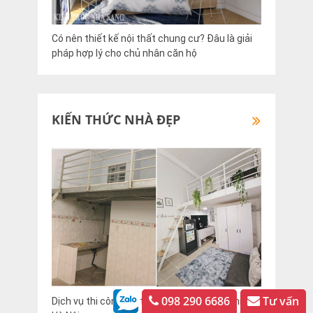
Có nên thiết kế nội thất chung cư? Đâu là giải
pháp hợp lý cho chủ nhân căn hộ
KIẾN THỨC NHÀ ĐẸP
098 290 6686
Tư vấn
Dịch vụ thi công cải tạo phòng trọ tiện nghi tại