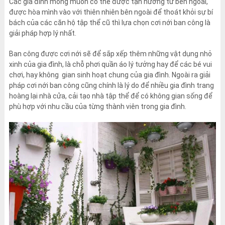
Các gia đình mong muốn có thể được tận hưởng từ bên ngoài,
được hòa mình vào với thiên nhiên bên ngoài để thoát khỏi sự bí
bách của các căn hộ tập thể cũ thì lựa chọn cơi nới ban công là
giải pháp hợp lý nhất.
Ban công được cơi nới sẽ để sắp xếp thêm những vật dụng nhỏ
xinh của gia đình, là chỗ phơi quần áo lý tưởng hay để các bé vui
chơi, hay không gian sinh hoạt chung của gia đình. Ngoài ra giải
pháp cơi nới ban công cũng chính là lý do để nhiều gia đình trang
hoàng lại nhà cửa, cải tạo nhà tập thể để có không gian sống để
phù hợp với nhu cầu của từng thành viên trong gia đình.