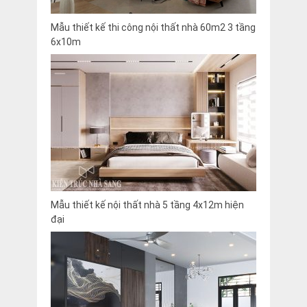
Mẫu thiết kế thi công nội thất nhà 60m2 3 tầng
6x10m
Mẫu thiết kế nội thất nhà 5 tầng 4x12m hiện
đại