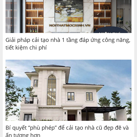
Giải pháp cải tạo nhà 1 tầng đáp ứng công năng,
tiết kiệm chi phí
Bí quyết “phù phép” để cải tạo nhà cũ đẹp đẽ và
ấn tượng hơn