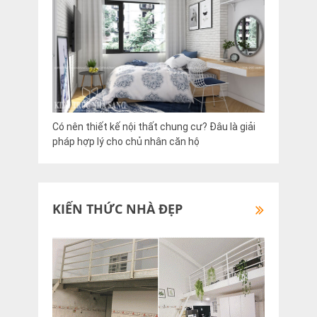
Có nên thiết kế nội thất chung cư? Đâu là giải
pháp hợp lý cho chủ nhân căn hộ
KIẾN THỨC NHÀ ĐẸP