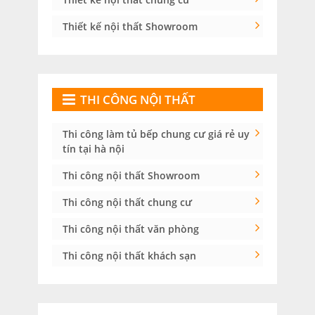
Thiết kế nội thất Showroom
THI CÔNG NỘI THẤT
Thi công làm tủ bếp chung cư giá rẻ uy
tín tại hà nội
Thi công nội thất Showroom
Thi công nội thất chung cư
Thi công nội thất văn phòng
Thi công nội thất khách sạn