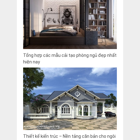
Tổng hợp các mẫu cải tạo phòng ngủ đẹp nhất
hiện nay
Thiết kế kiến trúc – Nền tảng căn bản cho ngôi