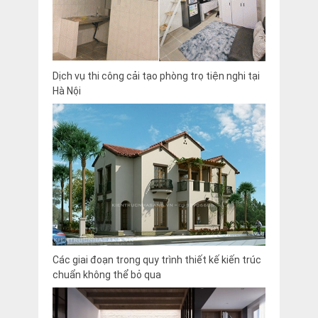
Dịch vụ thi công cải tạo phòng trọ tiện nghi tại
Hà Nội
Các giai đoạn trong quy trình thiết kế kiến trúc
chuẩn không thể bỏ qua