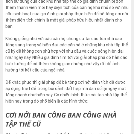
tích sử dụng của các khu nhà tập thể do gia đình chuẩn bị đón
thêm thành viên mới hay diện tích của căn hộ khá nhỏ so với nhu
cầu sinh hoạt của gia đình giải pháp thực hiện đổ bê tông cơi nới
thêm diện tích chính là một giải pháp hữu hiệu nhất dành cho
bạn.
Không giống như với các căn hộ chung cư tại các tòa nhà cao
tầng sang trọng và hiện đại, các căn hộ ở những khu nhà tập thể
cũ kỹ đã không còn phù hợp với nhu cầu và cuộc sống hiện đại
như ngày nay. Nhiều gia đình tìm tới với giải pháp phá dỡ hẳn các
bức tường để có thêm không gian nhưng như vậy rất dễ ảnh
hưởng tới kết cấu của ngôi nhà.
Để khắc phục thì giải pháp đổ bê tông cơi nới diện tích đã được
áp dụng triệt để trong bối cảnh đất hẹp mà dân số lại ngày một
tăng nhanh như hiện nay. Có nhiều hình thức cải tạo nhà tập thể
hiện nay trong đó phổ biến là các hình thức:
CƠI NỚI BAN CÔNG BAN CÔNG NHÀ
TẬP THỂ CŨ