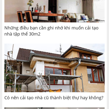
Những điều bạn cần ghi nhớ khi muốn cải tạo
nhà tập thể 30m2
Có nên cải tạo nhà cũ thành biệt thự hay không?