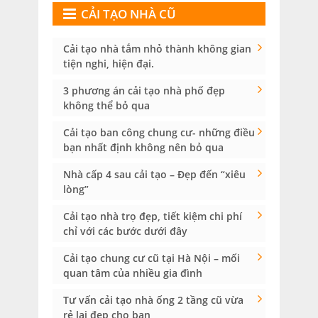
CẢI TẠO NHÀ CŨ
Cải tạo nhà tắm nhỏ thành không gian
tiện nghi, hiện đại.
3 phương án cải tạo nhà phố đẹp
không thể bỏ qua
Cải tạo ban công chung cư- những điều
bạn nhất định không nên bỏ qua
Nhà cấp 4 sau cải tạo – Đẹp đến “xiêu
lòng”
Cải tạo nhà trọ đẹp, tiết kiệm chi phí
chỉ với các bước dưới đây
Cải tạo chung cư cũ tại Hà Nội – mối
quan tâm của nhiều gia đình
Tư vấn cải tạo nhà ống 2 tầng cũ vừa
rẻ lại đẹp cho bạn