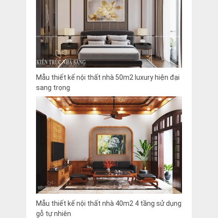
Mẫu thiết kế nội thất nhà 50m2 luxury hiện đại
sang trọng
Mẫu thiết kế nội thất nhà 40m2 4 tầng sử dụng
gỗ tự nhiên