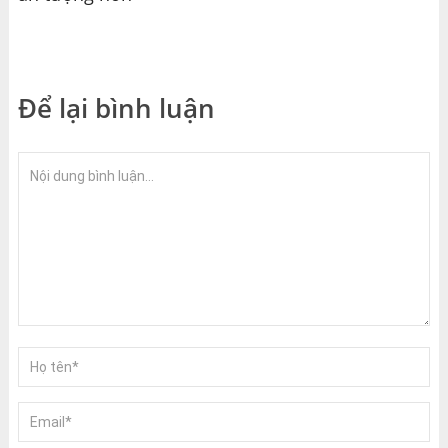
Để lại bình luận