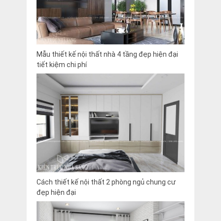
Mẫu thiết kế nội thất nhà 4 tầng đẹp hiện đại
tiết kiệm chi phí
Cách thiết kế nội thất 2 phòng ngủ chung cư
đẹp hiện đại