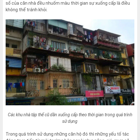
sổ của căn nhà đều nhuốm màu thời gian sự xuống cấp là điều
không thể tránh khỏi.
Các khu nhà tập thể cũ dần xuống cấp theo thời gian trong quá trình
sử dụng
Trong quá trình sử dụng những căn hộ đó thì những yếu tố tác