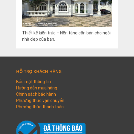
Thiết kế kiến trúc – Nền tảng căn bản cho ngôi
nhà đẹp của bạn.
HỖ TRỢ KHÁCH HÀNG
Bảo mật thông tin
Hướng dẫn mua hàng
Chính sách bảo hành
Phương thức vận chuyển
Phương thức thanh toán