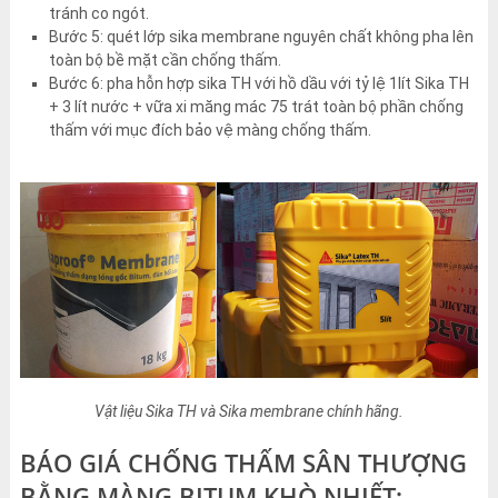
tránh co ngót.
Bước 5: quét lớp sika membrane nguyên chất không pha lên
toàn bộ bề mặt cần chống thấm.
Bước 6: pha hỗn hợp sika TH với hồ dầu với tỷ lệ 1lít Sika TH
+ 3 lít nước + vữa xi măng mác 75 trát toàn bộ phần chống
thấm với mục đích bảo vệ màng chống thấm.
Vật liệu Sika TH và Sika membrane chính hãng.
BÁO GIÁ CHỐNG THẤM SÂN THƯỢNG
BẰNG MÀNG BITUM KHÒ NHIẾT: