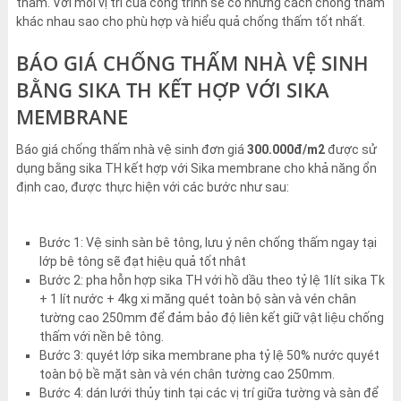
thấm. Với mỗi vị trí của công trình sẽ có những cách chống thấm
khác nhau sao cho phù hợp và hiểu quả chống thấm tốt nhất.
BÁO GIÁ CHỐNG THẤM NHÀ VỆ SINH
BẰNG SIKA TH KẾT HỢP VỚI SIKA
MEMBRANE
Báo giá chống thấm nhà vệ sinh đơn giá
300.000đ/m2
được sử
dụng bằng sika TH kết hợp với Sika membrane cho khả năng ổn
định cao, được thực hiện với các bước như sau:
Bước 1: Vệ sinh sàn bê tông, lưu ý nên chống thấm ngay tại
lớp bê tông sẽ đạt hiệu quả tốt nhât
Bước 2: pha hỗn hợp sika TH với hồ dầu theo tỷ lệ 1lít sika Tk
+ 1 lít nước + 4kg xi măng quét toàn bộ sàn và vén chân
tường cao 250mm để đảm bảo độ liên kết giữ vật liệu chống
thấm với nền bê tông.
Bước 3: quyét lớp sika membrane pha tỷ lệ 50% nước quyét
toàn bộ bề mặt sàn và vén chân tường cao 250mm.
Bước 4: dán lưới thủy tinh tại các vị trí giữa tường và sàn để