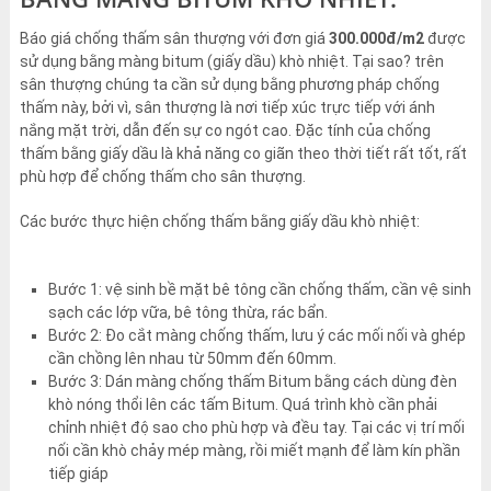
Báo giá chống thấm sân thượng với đơn giá
300.000đ/m2
được
sử dụng bằng màng bitum (giấy dầu) khò nhiệt. Tại sao? trên
sân thượng chúng ta cần sử dụng bằng phương pháp chống
thấm này, bởi vì, sân thượng là nơi tiếp xúc trực tiếp với ánh
nắng mặt trời, dẫn đến sự co ngót cao. Đặc tính của chống
thấm bằng giấy dầu là khả năng co giãn theo thời tiết rất tốt, rất
phù hợp để chống thấm cho sân thượng.
Các bước thực hiện chống thấm bằng giấy dầu khò nhiệt:
Bước 1: vệ sinh bề mặt bê tông cần chống thấm, cần vệ sinh
sạch các lớp vữa, bê tông thừa, rác bẩn.
Bước 2: Đo cắt màng chống thấm, lưu ý các mối nối và ghép
cần chồng lên nhau từ 50mm đến 60mm.
Bước 3: Dán màng chống thấm Bitum bằng cách dùng đèn
khò nóng thổi lên các tấm Bitum. Quá trình khò cần phải
chỉnh nhiệt độ sao cho phù hợp và đều tay. Tại các vị trí mối
nối cần khò chảy mép màng, rồi miết mạnh để làm kín phần
tiếp giáp