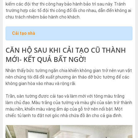
kiếm các đội thợ thi công hay bảo hành bảo trì sau này. Tránh
trường hợp các tổ đội thi công đổ lỗi cho nhau, dẫn đến không ai
chịu trách nhiệm bảo hành cho khách.
Cải tạo nhà
CĂN HỘ SAU KHI CẢI TẠO CŨ THÀNH
MỚI- KẾT QUẢ BẤT NGỜ!
Nhận thấy bức tường ngăn chia khiến không gian trở nên vụn vặt
nên chúng tôi đã đề xuất phương án tháo dỡ bức tường để các
không gian hòa vào nhau và rộng rãi.
Trần, sàn tường được cải tạo và làm mới với tông màu trắng
làm chủ đạo. Màu trắng của tường và màu ghi của sàn trở thành
màu nền, khiến màu vàng ấm áp của gỗ trở nên nổi bật. Một
chiếc tủ lạnh to đặt nơi góc nhà chứa đồ ăn cho cả gia đình.