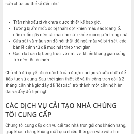
sửa chữa có thể kể đến như:
Trần nhà xấu xí và chưa được thiết kế bao giờ.
Tường bị ẩm mốc do bị thấm dột khiến màu sắc loang lổ,
nấm mốc gây nên tác hại cho sức khỏe mọi người trong nhà.
Cửa sắt và màu sơn đồ nội thất đã ngả màu và bị rỉ sét, các
bản lề cánh tủ đã mục nát theo thời gian.
Gạch lát sàn bị bong tróc, vỡ nát..vv.. khiến không gian sống
trở nên tồi tàn hơn.
Chủ nhà đã quyết định căn hộ cần được cải tạo và sửa chữa để
tiếp tục sử dụng. Sau thời gian thiết kế và thi công trọn gói là 2
tháng, căn nhà giờ đây đã “lột xác” trở thành một căn hộ hiện
đại và đầy đủ tiện nghi.
CÁC DỊCH VỤ CẢI TẠO NHÀ CHÚNG
TÔI CUNG CẤP
Chúng tôi cung cấp dịch vụ cải tạo nhà trọn gói cho khách hàng,
giúp khách hàng không mất quá nhiều thời gian vào việc tìm