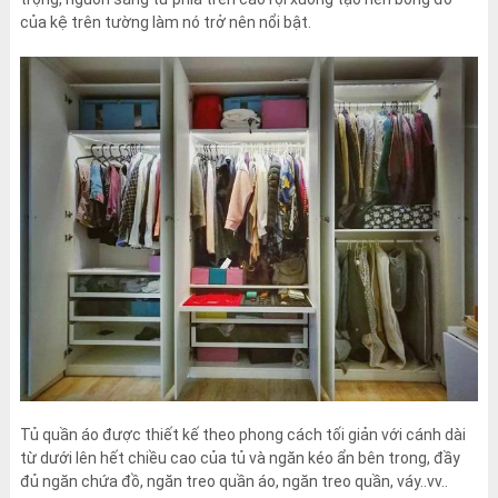
của kệ trên tường làm nó trở nên nổi bật.
Tủ quần áo được thiết kế theo phong cách tối giản với cánh dài
từ dưới lên hết chiều cao của tủ và ngăn kéo ẩn bên trong, đầy
đủ ngăn chứa đồ, ngăn treo quần áo, ngăn treo quần, váy..vv..