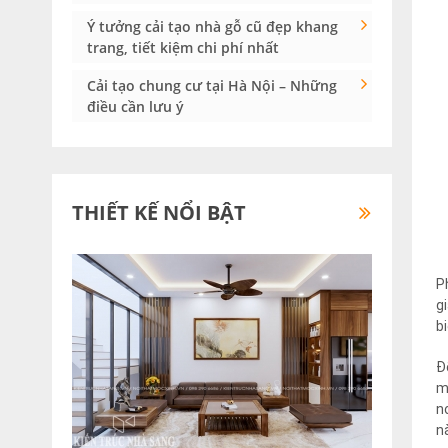
Ý tưởng cải tạo nhà gỗ cũ đẹp khang
trang, tiết kiệm chi phí nhất
Cải tạo chung cư tại Hà Nội – Những
điều cần lưu ý
THIẾT KẾ NỔI BẬT
P
g
b
Đ
m
n
n