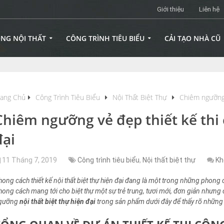
Giới thiệu
Liên hệ
ÔNG NỘI THẤT
CÔNG TRÌNH TIÊU BIỂU
CẢI TẠO NHÀ CŨ
rang Chủ
Công Trình Tiêu Biểu
Nội Thất Biệt Thự
Chiêm ngưỡng v
Chiêm ngưỡng vẻ đẹp thiết kế thi 
đại
11 Tháng 7, 2019
Công trình tiêu biểu
,
Nội thất biệt thự
Kh
hong cách thiết kế nội thất biệt thự hiện đại đang là một trong những phong c
hong cách mang tới cho biệt thự một sự trẻ trung, tươi mới, đơn giản nhưng
gưỡng
nội thất biệt thự hiện đại
trong sản phẩm dưới đây để thấy rõ những 