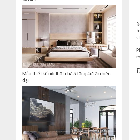
Đ
t
c
P
m
T
Mẫu thiết kế nội thất nhà 5 tầng 4x12m hiện
đại