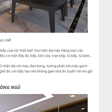
ực chất
p của nội thất biệt thự hiện đại này. Hàng loạt các
ều có mặt đầy đủ: bếp, bồn rửa, trạn bếp, tủ bếp, tủ lạnh,…
chữ nhật dài với màu đen bóng, tương phản với màu gạch
hế ăn, nơi đây tạo nên không gian nhà ăn tuyệt vời níu giữ
PHÒNG NGỦ