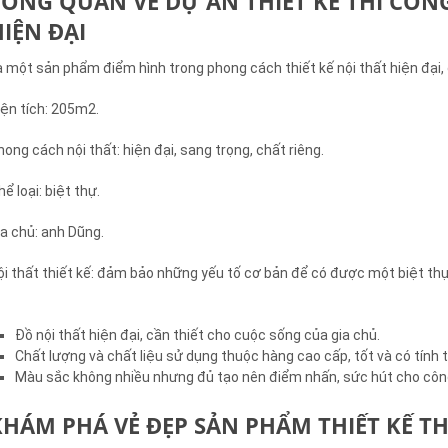
TỔNG QUAN VỀ DỰ ÁN THIẾT KẾ THI CÔNG
HIỆN ĐẠI
à một sản phẩm điểm hình trong phong cách thiết kế nội thất hiện đại,
iện tích: 205m
2
.
hong cách nội thất: hiện đại, sang trọng, chất riêng.
hể loại: biệt thự.
ia chủ: anh Dũng.
ội thất thiết kế: đảm bảo những yếu tố cơ bản để có được một biệt thự
Đồ nội thất hiện đại, cần thiết cho cuộc sống của gia chủ.
Chất lượng và chất liệu sử dụng thuộc hàng cao cấp, tốt và có tính
Màu sắc không nhiều nhưng đủ tạo nên điểm nhấn, sức hút cho công 
KHÁM PHÁ VẺ ĐẸP SẢN PHẨM THIẾT KẾ TH