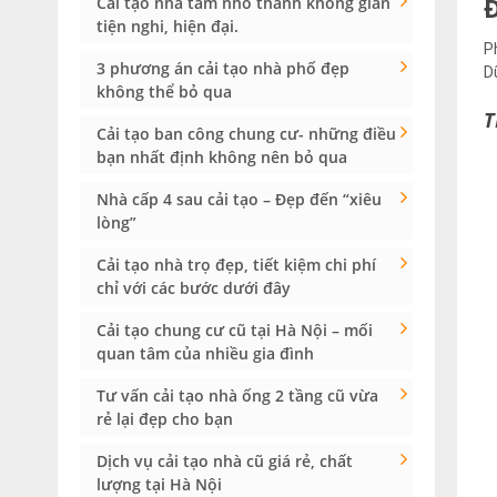
Cải tạo nhà tắm nhỏ thành không gian
tiện nghi, hiện đại.
P
3 phương án cải tạo nhà phố đẹp
D
không thể bỏ qua
T
Cải tạo ban công chung cư- những điều
bạn nhất định không nên bỏ qua
Nhà cấp 4 sau cải tạo – Đẹp đến “xiêu
lòng”
Cải tạo nhà trọ đẹp, tiết kiệm chi phí
chỉ với các bước dưới đây
Cải tạo chung cư cũ tại Hà Nội – mối
quan tâm của nhiều gia đình
Tư vấn cải tạo nhà ống 2 tầng cũ vừa
rẻ lại đẹp cho bạn
Dịch vụ cải tạo nhà cũ giá rẻ, chất
lượng tại Hà Nội