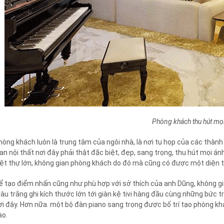
Phòng khách thu hút mọi
hòng khách luôn là trung tâm của ngôi nhà, là nơi tụ họp của các thành v
ian nội thất nơi đây phải thật đặc biệt, đẹp, sang trọng, thu hút mọi án
iệt thự lớn, không gian phòng khách do đó mà cũng có được một diện tíc
ể tạo điểm nhấn cũng như phù hợp với sở thích của anh Dũng, không gia
àu trắng ghi kích thước lớn tới giàn kệ tivi hàng đầu cùng những bức
ơi đây. Hơn nữa. một bộ đàn piano sang trọng được bố trí tạo phòng k
ào.