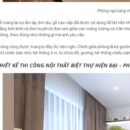
Phòng ngủ sang c
ể mang lại sự ấm áp, êm dịu, gỗ cao cấp đã được sử dụng để lát nền n
rắng tinh khôi và đen huyền bí đan xen giữa các mảng tường và trần nhà
hồng, theo đúng như những gì mà anh yêu cầu.
hòng cũng được trang bị đầy đủ tiện nghi. Chính giữa phòng là bộ giườn
ột chiếc bàn nhỏ, hệ thống ti vi, tủ chứa đồ, gương, hệ thống chiếu sá
HIẾT KẾ THI CÔNG NỘI THẤT BIỆT THỰ HIỆN ĐẠI –
PH