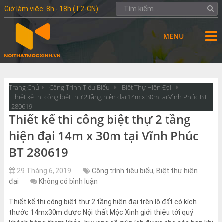
Giờ làm việc: 8h - 18h (T2-CN)
MENU
Trang Chủ
Công Trình Tiêu Biểu
Biệt Thự Hiện Đại
Thiết kế thi công biệt thự 2 tầng hiện đại 14m x 30m tại Vĩnh Phúc BT
280619
Thiết kế thi công biệt thự 2 tầng
hiện đại 14m x 30m tại Vĩnh Phúc
BT 280619
29 Tháng 6, 2019
Công trình tiêu biểu
,
Biệt thự hiện
đại
Không có bình luận
Thiết kế thi công biệt thư 2 tầng hiện đại trên lô đất có kích
thước 14mx30m được Nội thất Mộc Xinh giới thiệu tới quý