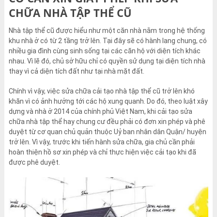
CHỮA NHÀ TẬP THỂ CŨ
Nhà tập thể cũ được hiểu như một căn nhà nằm trong hệ thống
khu nhà ở có từ 2 tầng trở lên. Tại đây sẽ có hành lang chung, có
nhiều gia đình cùng sinh sống tại các căn hộ với diện tích khác
nhau. Vì lẽ đó, chủ sở hữu chỉ có quyền sử dụng tại diện tích nhà
thay vì cả diện tích đất như tại nhà mặt đất.
Chính vì vậy, việc sửa chữa cải tạo nhà tập thể cũ trở lên khó
khăn vì có ảnh hưởng tới các hộ xung quanh. Do đó, theo luật xây
dựng và nhà ở 2014 của chính phủ Việt Nam, khi cải tạo sửa
chữa nhà tập thể hay chung cư đều phải có đơn xin phép và phê
duyệt từ cơ quan chủ quản thuộc Uỷ ban nhân dân Quận/ huyện
trở lên. Vì vậy, trước khi tiến hành sửa chữa, gia chủ cần phải
hoàn thiện hồ sơ xin phép và chỉ thực hiện việc cải tạo khi đã
được phê duyệt.