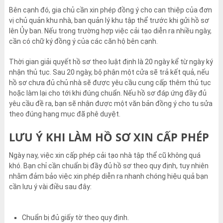
Bên cạnh đó, gia chủ cần xin phép đồng ý cho can thiệp của đơn
vị chủ quản khu nhà, ban quản lý khu tập thể trước khi gửi hồ sơ
lên Ủy ban. Nếu trong trường hợp việc cải tạo diễn ra nhiều ngày,
cần có chữ ký đồng ý của các căn hộ bên cạnh.
Thời gian giải quyết hồ sơ theo luật định là 20 ngày kể từ ngày ký
nhận thủ tục. Sau 20 ngày, bộ phận một cửa sẽ trả kết quả, nếu
hồ sơ chưa đủ chủ nhà sẽ được yêu cầu cung cấp thêm thủ tục
hoặc làm lại cho tới khi đúng chuẩn. Nếu hồ sơ đáp ứng đầy đủ
yêu cầu đề ra, bạn sẽ nhận được một văn bản đồng ý cho tu sửa
theo đúng hạng mục đã phê duyệt.
LƯU Ý KHI LÀM HỒ SƠ XIN CẤP PHÉP
Ngày nay, việc xin cấp phép cải tạo nhà tập thể cũ không quá
khó. Bạn chỉ cần chuẩn bị đầy đủ hồ sơ theo quy định, tuy nhiên
nhằm đảm bảo việc xin phép diễn ra nhanh chóng hiệu quả bạn
cần lưu ý vài điều sau đây:
Chuẩn bị đủ giấy tờ theo quy định.