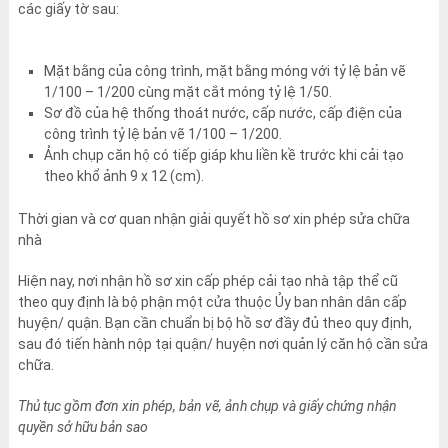
các giấy tờ sau:
Mặt bằng của công trình, mặt bằng móng với tỷ lệ bản vẽ
1/100 – 1/200 cùng mặt cắt móng tỷ lệ 1/50.
Sơ đồ của hệ thống thoát nước, cấp nước, cấp điện của
công trình tỷ lệ bản vẽ 1/100 – 1/200.
Ảnh chụp căn hộ có tiếp giáp khu liền kề trước khi cải tạo
theo khổ ảnh 9 x 12 (cm).
Thời gian và cơ quan nhận giải quyết hồ sơ xin phép sửa chữa
nhà
Hiện nay, nơi nhận hồ sơ xin cấp phép cải tạo nhà tập thể cũ
theo quy định là bộ phận một cửa thuộc Ủy ban nhân dân cấp
huyện/ quận. Bạn cần chuẩn bị bộ hồ sơ đầy đủ theo quy định,
sau đó tiến hành nộp tại quận/ huyện nơi quản lý căn hộ cần sửa
chữa.
Thủ tục gồm đơn xin phép, bản vẽ, ảnh chụp và giấy chứng nhận
quyền sở hữu bản sao