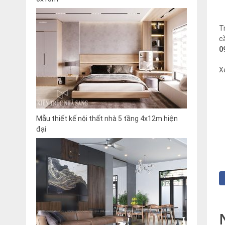
T
c
0
X
Mẫu thiết kế nội thất nhà 5 tầng 4x12m hiện
đại