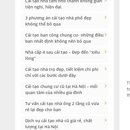
Cải tạo nhà tắm nhỏ thành không gian
tiện nghi, hiện đại.
3 phương án cải tạo nhà phố đẹp
không thể bỏ qua
Cải tạo ban công chung cư- những điều
bạn nhất định không nên bỏ qua
Nhà cấp 4 sau cải tạo – Đẹp đến “xiêu
lòng”
Cải tạo nhà trọ đẹp, tiết kiệm chi phí
chỉ với các bước dưới đây
T
Cải tạo chung cư cũ tại Hà Nội – mối
t
quan tâm của nhiều gia đình
t
Tư vấn cải tạo nhà ống 2 tầng cũ vừa
rẻ lại đẹp cho bạn
Dịch vụ cải tạo nhà cũ giá rẻ, chất
lượng tại Hà Nội