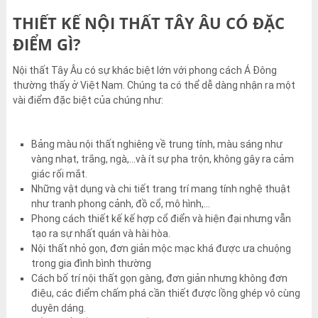
THIẾT KẾ NỘI THẤT TÂY ÂU CÓ ĐẶC
ĐIỂM GÌ?
Nội thất Tây Âu có sự khác biệt lớn với phong cách Á Đông
thường thấy ở Việt Nam. Chúng ta có thể dễ dàng nhận ra một
vài điểm đặc biệt của chúng như:
Bảng màu nội thất nghiêng về trung tính, màu sáng như
vàng nhạt, trắng, ngà,…và ít sự pha trộn, không gây ra cảm
giác rối mắt.
Những vật dụng và chi tiết trang trí mang tính nghệ thuật
như tranh phong cảnh, đồ cổ, mô hình,…
Phong cách thiết kế kế hợp cổ điển và hiện đại nhưng vẫn
tạo ra sự nhất quán và hài hòa.
Nội thất nhỏ gọn, đơn giản mộc mạc khá được ưa chuộng
trong gia đình bình thường
Cách bố trí nội thất gọn gàng, đơn giản nhưng không đơn
điệu, các điểm chấm phá cần thiết được lồng ghép vô cùng
duyên dáng.