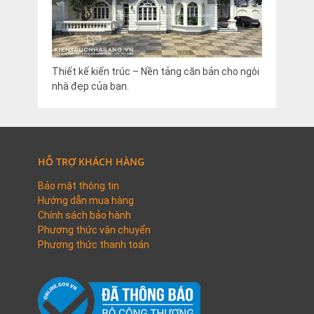
Thiết kế kiến trúc – Nền tảng căn bản cho ngôi
nhà đẹp của bạn.
HỖ TRỢ KHÁCH HÀNG
Bảo mật thông tin
Hướng dẫn mua hàng
Chính sách bảo hành
Phương thức vận chuyển
Phương thức thanh toán