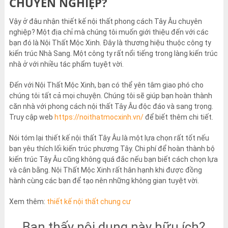
CHUYÊN NGHIỆP?
Vậy ở đâu nhận thiết kế nội thất phong cách Tây Âu chuyên
nghiệp? Một địa chỉ mà chúng tôi muốn giới thiệu đến với các
bạn đó là Nội Thất Mộc Xinh. Đây là thương hiệu thuộc công ty
kiến trúc Nhà Sang. Một công ty rất nổi tiếng trong làng kiến trúc
nhà ở với nhiều tác phẩm tuyệt vời.
Đến với Nội Thất Mộc Xinh, bạn có thể yên tâm giao phó cho
chúng tôi tất cả mọi chuyện. Chúng tôi sẽ giúp bạn hoàn thành
căn nhà với phong cách nội thất Tây Âu độc đáo và sang trọng.
Truy cập web
https://noithatmocxinh.vn/
để biết thêm chi tiết.
Nói tóm lại thiết kế nội thất Tây Âu là một lựa chọn rất tốt nếu
bạn yêu thích lối kiến trúc phương Tây. Chi phí để hoàn thành bộ
kiến trúc Tây Âu cũng không quá đắc nếu bạn biết cách chọn lựa
và cân bằng. Nội Thất Mộc Xinh rất hân hạnh khi được đồng
hành cùng các bạn để tạo nên những không gian tuyệt vời.
Xem thêm:
thiết kế nội thất chung cư
Bạn thấy nội dung này hữu ích?