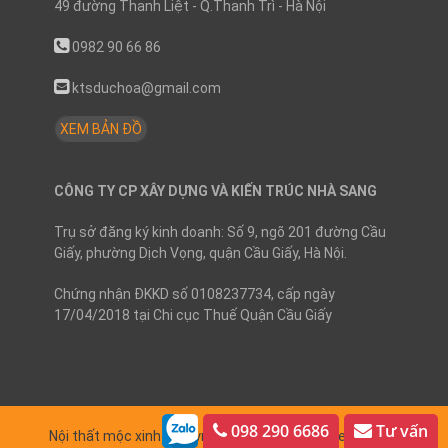
49 đường Thanh Liệt - Q.Thanh Trì - Hà Nội
0982 90 66 86
ktsduchoa@gmail.com
XEM BẢN ĐỒ
CÔNG TY CP XÂY DỰNG VÀ KIẾN TRÚC NHÀ SANG
Trụ sở đăng ký kinh doanh: Số 9, ngõ 201 đường Cầu
Giấy, phường Dịch Vọng, quận Cầu Giấy, Hà Nội.
Chứng nhận ĐKKD số 0108237734, cấp ngày
17/04/2018 tại Chi cục Thuế Quận Cầu Giấy
098 290 6686
Tư vấn
Nội thất mộc xinh
Copyright © 2026.
Designed by NOS