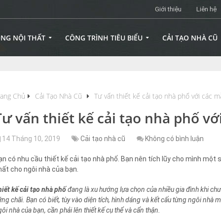
Giới thiệu
Liên hệ
ÔNG NỘI THẤT
CÔNG TRÌNH TIÊU BIỂU
CẢI TẠO NHÀ CŨ
rang Chủ
Cải Tạo Nhà Cũ
Tư vấn thiết kế cải tạo nhà phố với các 
Tư vấn thiết kế cải tạo nhà phố v
14 Tháng 10, 2019
Cải tạo nhà cũ
Không có bình luận
ạn có nhu cầu thiết kế cải tạo nhà phố. Bạn nên tích lũy cho mình một 
hất cho ngôi nhà của bạn.
hiết kế cải tạo nhà phố
đang là xu hướng lựa chọn của nhiều gia đình khi ch
ững chãi. Bạn có biết, tùy vào diện tích, hình dáng và kết cấu từng ngôi nhà 
ôi nhà của bạn, cần phải lên thiết kế cụ thể và cẩn thận.