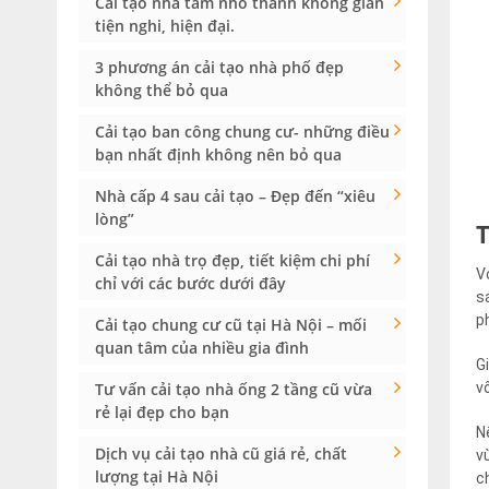
Cải tạo nhà tắm nhỏ thành không gian
tiện nghi, hiện đại.
3 phương án cải tạo nhà phố đẹp
không thể bỏ qua
Cải tạo ban công chung cư- những điều
bạn nhất định không nên bỏ qua
Nhà cấp 4 sau cải tạo – Đẹp đến “xiêu
lòng”
Cải tạo nhà trọ đẹp, tiết kiệm chi phí
V
chỉ với các bước dưới đây
s
p
Cải tạo chung cư cũ tại Hà Nội – mối
quan tâm của nhiều gia đình
G
v
Tư vấn cải tạo nhà ống 2 tầng cũ vừa
rẻ lại đẹp cho bạn
N
Dịch vụ cải tạo nhà cũ giá rẻ, chất
v
lượng tại Hà Nội
c