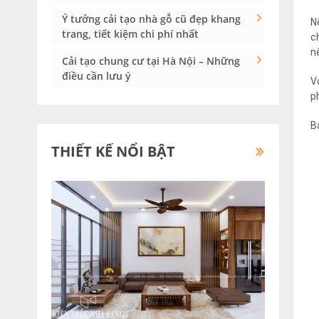
Ý tưởng cải tạo nhà gỗ cũ đẹp khang
N
trang, tiết kiệm chi phí nhất
c
n
Cải tạo chung cư tại Hà Nội – Những
điều cần lưu ý
V
p
B
THIẾT KẾ NỔI BẬT