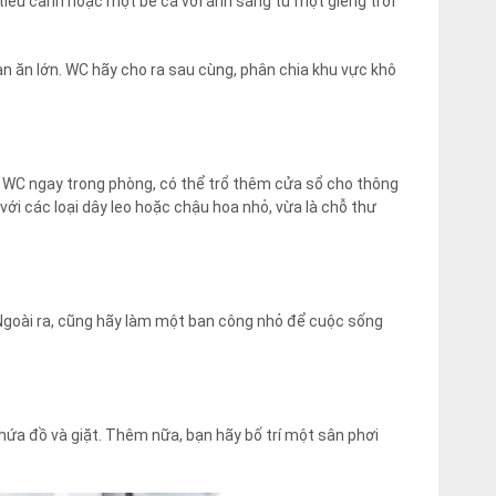
tiểu cảnh hoặc một bể cá với ánh sáng từ một giếng trời
n ăn lớn. WC hãy cho ra sau cùng, phân chia khu vực khô
có WC ngay trong phòng, có thể trổ thêm cửa sổ cho thông
với các loại dây leo hoặc chậu hoa nhỏ, vừa là chỗ thư
 Ngoài ra, cũng hãy làm một ban công nhỏ để cuộc sống
ứa đồ và giặt. Thêm nữa, bạn hãy bố trí một sân phơi