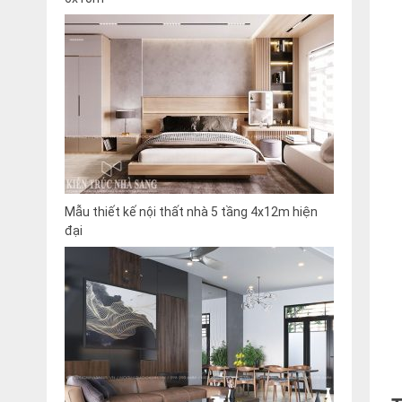
Mẫu thiết kế nội thất nhà 5 tầng 4x12m hiện
đại