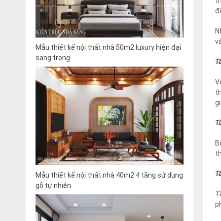
t
đ
N
v
Mẫu thiết kế nội thất nhà 50m2 luxury hiện đại
sang trọng
T
V
t
g
T
B
t
T
Mẫu thiết kế nội thất nhà 40m2 4 tầng sử dụng
gỗ tự nhiên
T
p