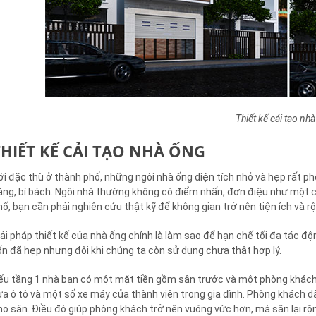
Thiết kế cải tạo nh
THIẾT KẾ CẢI TẠO NHÀ ỐNG
ới đặc thù ở thành phố, những ngôi nhà ống diện tích nhỏ và hẹp rất ph
áng, bí bách. Ngôi nhà thường không có điểm nhấn, đơn điệu như một cái 
hố, bạn cần phải nghiên cứu thật kỹ để không gian trở nên tiện ích và rộ
iải pháp thiết kế của nhà ống chính là làm sao để hạn chế tối đa tác độ
ốn đã hẹp nhưng đôi khi chúng ta còn sử dụng chưa thật hợp lý.
ếu tầng 1 nhà bạn có một mặt tiền gồm sân trước và một phòng khách d
ừa ô tô và một số xe máy của thành viên trong gia đình. Phòng khách dà
ho sân. Điều đó giúp phòng khách trở nên vuông vức hơn, mà sân lại rộ