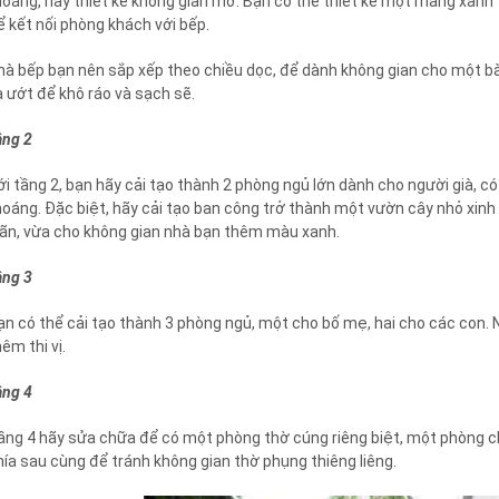
hoáng, hãy thiết kế không gian mở. Bạn có thể thiết kế một mảng xanh 
ể kết nối phòng khách với bếp.
hà bếp bạn nên sắp xếp theo chiều dọc, để dành không gian cho một bà
à ướt để khô ráo và sạch sẽ.
ầng 2
ới tầng 2, bạn hãy cải tạo thành 2 phòng ngủ lớn dành cho người già, 
hoáng. Đặc biệt, hãy cải tạo ban công trở thành một vườn cây nhỏ xinh 
iãn, vừa cho không gian nhà bạn thêm màu xanh.
ầng 3
ạn có thể cải tạo thành 3 phòng ngủ, một cho bố mẹ, hai cho các con.
hêm thi vị.
ầng 4
ầng 4 hãy sửa chữa để có một phòng thờ cúng riêng biệt, một phòng ch
hía sau cùng để tránh không gian thờ phụng thiêng liêng.