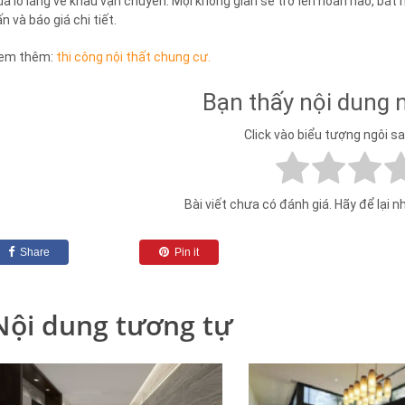
uá lo lắng về khâu vận chuyển. Mọi không gian sẽ trở lên hoàn hảo, bắt
ấn và báo giá chi tiết.
em thêm:
thi công nội thất chung cư.
Bạn thấy nội dung 
Click vào biểu tượng ngôi s
Bài viết chưa có đánh giá. Hãy để lại n
Share
Pin it
Nội dung tương tự