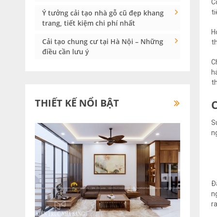
C
t
Ý tưởng cải tạo nhà gỗ cũ đẹp khang
trang, tiết kiệm chi phí nhất
H
Cải tạo chung cư tại Hà Nội – Những
t
điều cần lưu ý
C
h
t
THIẾT KẾ NỔI BẬT
S
n
Đ
n
r