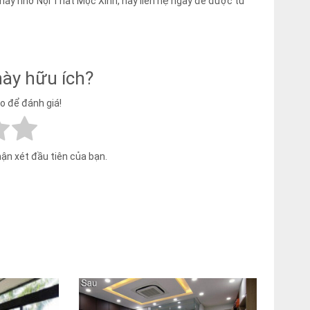
 máy nhờ Nội Thất Mộc Xinh, hãy liên hệ ngay để được tư
này hữu ích?
ao để đánh giá!
hận xét đầu tiên của bạn.