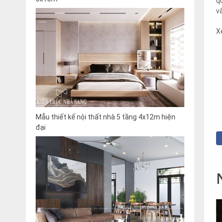
q
v
X
Mẫu thiết kế nội thất nhà 5 tầng 4x12m hiện
đại