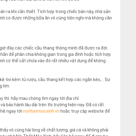
n ra khi cần thiết. Tích hợp trong chiếc bàn này, nhà sản
ười có được những bữa ăn vô cùng tiện nghi mà không cần
 giờ đây các chiếc cầu thang thông minh đã được ra đời.
hắn để phân chia không gian trong gia đình hoặc tích hợp
ời có thể cất chứa vào đó rất nhiều vật dụng để không
 kệ tivi kèm tủ rượu, cầu thang kết hợp các ngăn kéo,… Sự
 lớn.
y thì hãy mau chóng tìm ngay tới địa chỉ
à bảo hành lâu dài trên thị trường hiện nay. Đã có rất
n hệ ngay tới
noithatmocxinh.vn
hoặc truy cập website để
thấy vô cùng hài lòng về chất lượng, giá cả và không phải