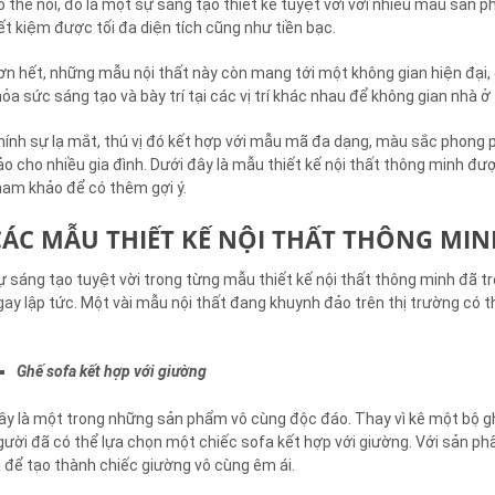
ó thể nói, đó là một sự sáng tạo thiết kế tuyệt vời với nhiều mẫu sản
iết kiệm được tối đa diện tích cũng như tiền bạc.
ơn hết, những mẫu nội thất này còn mang tới một không gian hiện đại, 
hỏa sức sáng tạo và bày trí tại các vị trí khác nhau để không gian nhà 
hính sự lạ mắt, thú vị đó kết hợp với mẫu mã đa dạng, màu sắc phong 
ảo cho nhiều gia đình. Dưới đây là mẫu thiết kế nội thất thông minh đư
ham khảo để có thêm gợi ý.
CÁC MẪU THIẾT KẾ NỘI THẤT THÔNG MIN
ự sáng tạo tuyệt vời trong từng mẫu thiết kế nội thất thông minh đã 
gay lập tức. Một vài mẫu nội thất đang khuynh đảo trên thị trường có 
Ghế sofa kết hợp với giường
ây là một trong những sản phẩm vô cùng độc đáo. Thay vì kê một bộ g
gười đã có thể lựa chọn một chiếc sofa kết hợp với giường. Với sản p
a để tạo thành chiếc giường vô cùng êm ái.