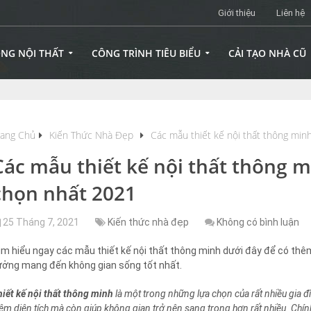
Giới thiệu
Liên hệ
ÔNG NỘI THẤT
CÔNG TRÌNH TIÊU BIỂU
CẢI TẠO NHÀ CŨ
rang Chủ
Kiến Thức Nhà Đẹp
Các mẫu thiết kế nội thất thông min
Các mẫu thiết kế nội thất thông 
chọn nhất 2021
25 Tháng 7, 2021
Kiến thức nhà đẹp
Không có bình luận
ìm hiểu ngay các mẫu thiết kế nội thất thông minh dưới đây để có thêm 
ưởng mang đến không gian sống tốt nhất.
hiết kế nội thất thông minh
là một trong những lựa chọn của rất nhiều gia đì
iệm diện tích mà còn giúp không gian trở nên sang trọng hơn rất nhiều. Chí