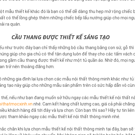
ột mẫu thiết kế khác đó là bạn có thể dễ dàng thu hẹp mở rộng chiếc bà
uất có thể lồng ghép thêm những chiếc bếp lẩu nướng giúp cho mọi ng
hải ra quán.
 CẦU THANG ĐƯỢC THIẾT KẾ SÁNG TẠO
ếu như trước đây bạn chỉ thấy những bộ cầu thang bằng con sứ, gỗ thì
húng giúp cho gia chủ có thể tận dụng luôn để thay cho các tấm vách c
rong gầm cầu thang được thiết kế như một tủ quần áo. Nhờ đó, mọi ngư
ian trở nên thoáng đãng hơn.
ó những gia đình lại lựa chọn các mẫu nội thất thông minh khác như tủ
áng tạo này giúp cho những mẫu sản phẩm trên có sức hấp dẫn vô cùng
ì thế, nếu như bạn đang muốn sở hữu ngay các mẫu thiết kế nội thất nà
oithatmocxinh.vn
nhé. Cam kết hàng chất lượng cao, giá cả phải chăng v
hiều khách hàng đã tới đây và lựa chọn. Còn bạn thì sao? Hãy tự tin liê
ược tham khảo ngay các mẫu thiết kế nội thất thông minh nhé.
hắc chắn khi lựa chọn mẫu thiết kế nội thất thông minh tại đây, bạn sẽ 