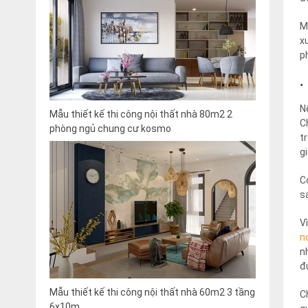
M
x
p
·
N
Mẫu thiết kế thi công nội thất nhà 80m2 2
C
phòng ngủ chung cư kosmo
t
g
C
s
V
n
n
đ
Mẫu thiết kế thi công nội thất nhà 60m2 3 tầng
C
6x10m