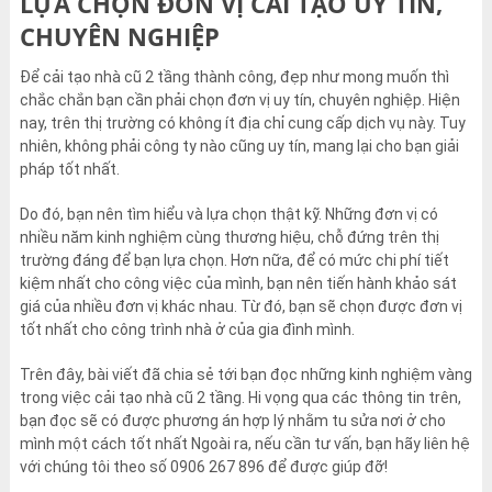
LỰA CHỌN ĐƠN VỊ CẢI TẠO UY TÍN,
CHUYÊN NGHIỆP
Để cải tạo nhà cũ 2 tầng thành công, đẹp như mong muốn thì
chắc chắn bạn cần phải chọn đơn vị uy tín, chuyên nghiệp. Hiện
nay, trên thị trường có không ít địa chỉ cung cấp dịch vụ này. Tuy
nhiên, không phải công ty nào cũng uy tín, mang lại cho bạn giải
pháp tốt nhất.
Do đó, bạn nên tìm hiểu và lựa chọn thật kỹ. Những đơn vị có
nhiều năm kinh nghiệm cùng thương hiệu, chỗ đứng trên thị
trường đáng để bạn lựa chọn. Hơn nữa, để có mức chi phí tiết
kiệm nhất cho công việc của mình, bạn nên tiến hành khảo sát
giá của nhiều đơn vị khác nhau. Từ đó, bạn sẽ chọn được đơn vị
tốt nhất cho công trình nhà ở của gia đình mình.
Trên đây, bài viết đã chia sẻ tới bạn đọc những kinh nghiệm vàng
trong việc cải tạo nhà cũ 2 tầng. Hi vọng qua các thông tin trên,
bạn đọc sẽ có được phương án hợp lý nhằm tu sửa nơi ở cho
mình một cách tốt nhất Ngoài ra, nếu cần tư vấn, bạn hãy liên hệ
với chúng tôi theo số 0906 267 896 để được giúp đỡ!