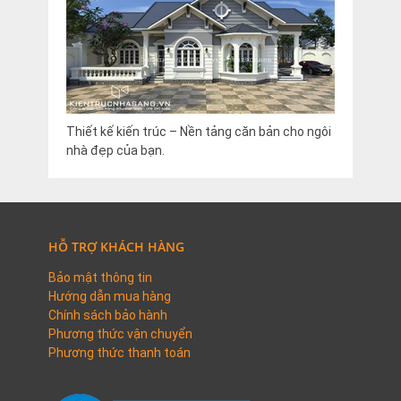
Thiết kế kiến trúc – Nền tảng căn bản cho ngôi
nhà đẹp của bạn.
HỖ TRỢ KHÁCH HÀNG
Bảo mật thông tin
Hướng dẫn mua hàng
Chính sách bảo hành
Phương thức vận chuyển
Phương thức thanh toán