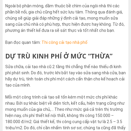
Ngoài bộ phận móng, dầm thuộc bề chìm của ngôi nhà thì các
phần bề nổi, gia chủ cũng hết sức lưu tâm. Thông qua đánh giá,
chúng sẽ giúp giải đáp những ý định cải tạo, mong muốn sửa
sang của chủ nhà có phù hợp, thực hiện được hay không. Từ đó,
phương án thiết kế đưa ra sẽ sát thực và tốt nhất cho bạn.
Bạn đọc quan tâm:
Thi công cải tạo nhà phố
DỰ TRÙ KINH PHÍ Ở MỨC “THỪA”
Sửa chữa, cải tạo nhà cũ 2 tầng thì chẳng thể nào thiếu đi kinh
phí phát sinh. Do đó, trước khi bắt tay vào sửa sang nhà cửa, bạn
hãy dự trù, tính toán chi phí một cách cẩn thận cho kế hoạch cải
tạo của mình.
Mỗi một công trình cải tạo sẽ tốn kém một mức chi phí khác
nhau. Bởi sự khác biệt về diện tích, kết cấu, hiện trạng cũng như
mong muốn của gia chủ,… Theo như mức giá cả trên thị trường
hiện nay, chi phí thiết kế nội thất, không thi công 150.000 –
180.000 đ/m
2
. Giá thiết kế, thi công cung cấp vật tư là 2.5 – 3.5
triệu/m
2
. Do đó, chỉ cần nhẩm tính sơ sơ, chúng ta cũng đã thấy