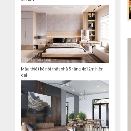
Mẫu thiết kế nội thất nhà 5 tầng 4x12m hiện
đại