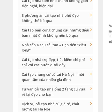
Cải tạo nhà tắm nhỏ thành không gian
tiện nghi, hiện đại.
3 phương án cải tạo nhà phố đẹp
không thể bỏ qua
V
Cải tạo ban công chung cư- những điều
n
bạn nhất định không nên bỏ qua
t
c
Nhà cấp 4 sau cải tạo – Đẹp đến “xiêu
lòng”
Cải tạo nhà trọ đẹp, tiết kiệm chi phí
chỉ với các bước dưới đây
Cải tạo chung cư cũ tại Hà Nội – mối
quan tâm của nhiều gia đình
Tư vấn cải tạo nhà ống 2 tầng cũ vừa
rẻ lại đẹp cho bạn
Dịch vụ cải tạo nhà cũ giá rẻ, chất
lượng tại Hà Nội