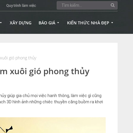
Quy trình làm việc
XÂY DỰNG
BÁO GIÁ
KIẾN THỨC NHÀ ĐẸP
xuôi gió phong thủy
m xuôi gió phong thủy
ủy giúp gia chủ mọi việc hanh thông, làm việc gì cũng
gạch 3D hình ảnh những chiêc thuyền căng buồm ra khơi