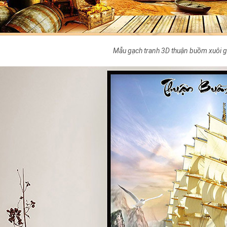
Mẫu gạch tranh 3D thuận buồm xuôi g