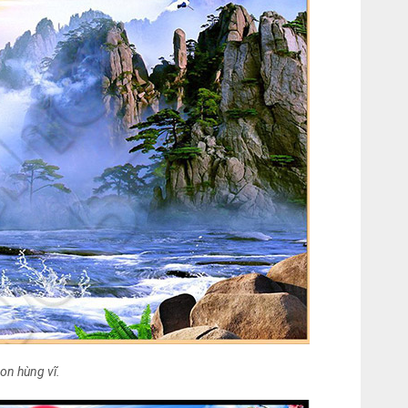
on hùng vĩ.