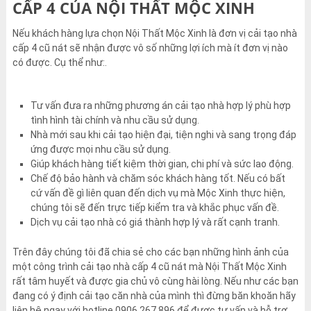
CẤP 4 CỦA NỘI THẤT MỘC XINH
Nếu khách hàng lựa chọn Nội Thất Mộc Xinh là đơn vị cải tạo nhà
cấp 4 cũ nát sẽ nhận được vô số những lợi ích mà ít đơn vị nào
có được. Cụ thể như:.
Tư vấn đưa ra những phương án cải tạo nhà hợp lý phù hợp
tình hình tài chính và nhu cầu sử dụng.
Nhà mới sau khi cải tạo hiện đại, tiện nghi và sang trọng đáp
ứng được mọi nhu cầu sử dụng.
Giúp khách hàng tiết kiệm thời gian, chi phí và sức lao động.
Chế độ bảo hành và chăm sóc khách hàng tốt. Nếu có bất
cứ vấn đề gì liên quan đến dịch vụ mà Mộc Xinh thực hiện,
chúng tôi sẽ đến trực tiếp kiểm tra và khắc phục vấn đề.
Dịch vụ cải tạo nhà có giá thành hợp lý và rất cạnh tranh.
Trên đây chúng tôi đã chia sẻ cho các bạn những hình ảnh của
một công trình cải tạo nhà cấp 4 cũ nát mà Nội Thất Mộc Xinh
rất tâm huyết và được gia chủ vô cùng hài lòng. Nếu như các bạn
đang có ý định cải tạo căn nhà của mình thì đừng băn khoăn hãy
liên hệ ngay với hotline 0906 267 896 để được tư vấn và hỗ trợ