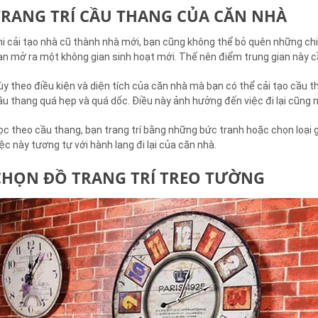
TRANG TRÍ CẦU THANG CỦA CĂN NHÀ
hi cải tạo nhà cũ thành nhà mới, bạn cũng không thể bỏ quên những chiế
ạn mở ra một không gian sinh hoạt mới. Thế nên điểm trung gian này cần
ùy theo điều kiện và diện tích của căn nhà mà bạn có thể cải tạo cầu
ầu thang quá hẹp và quá dốc. Điều này ảnh hưởng đến việc đi lại cũng 
ọc theo cầu thang, bạn trang trí bằng những bức tranh hoặc chọn loại 
iệc này tương tự với hành lang đi lại của căn nhà.
CHỌN ĐỒ TRANG TRÍ TREO TƯỜNG