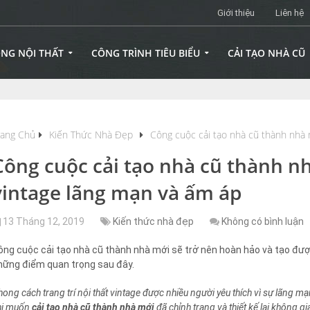
Giới thiệu
Liên hệ
ÔNG NỘI THẤT
CÔNG TRÌNH TIÊU BIỂU
CẢI TẠO NHÀ CŨ
rang Chủ
Kiến Thức Nhà Đẹp
Công cuộc cải tạo nhà cũ thành nhà
Công cuộc cải tạo nhà cũ thành 
vintage lãng mạn và ấm áp
13 Tháng 12, 2019
Kiến thức nhà đẹp
Không có bình luận
ông cuộc cải tạo nhà cũ thành nhà mới sẽ trở nên hoàn hảo và tạo đư
hững điểm quan trọng sau đây.
hong cách trang trí nội thất vintage được nhiều người yêu thích vì sự lãng
hi muốn
cải tạo nhà cũ thành nhà mới
đã chỉnh trang và thiết kế lại không 