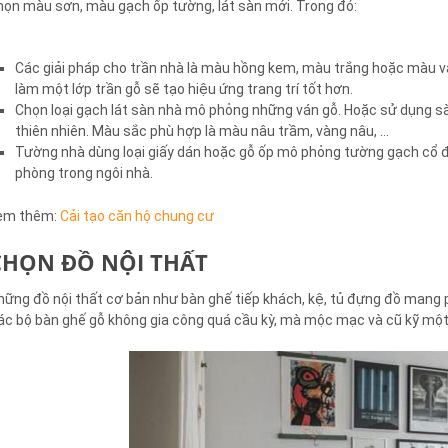
họn màu sơn, màu gạch ốp tường, lát sàn mới. Trong đó:
Các giải pháp cho trần nhà là màu hồng kem, màu trắng hoặc màu và
làm một lớp trần gỗ sẽ tạo hiệu ứng trang trí tốt hơn.
Chọn loại gạch lát sàn nhà mô phỏng những ván gỗ. Hoặc sử dụng sàn
thiên nhiên. Màu sắc phù hợp là màu nâu trầm, vàng nâu, …
Tường nhà dùng loại giấy dán hoặc gỗ ốp mô phỏng tường gạch cổ đi
phòng trong ngôi nhà.
em thêm:
Cải tạo căn hộ chung cư
CHỌN ĐỒ NỘI THẤT
hững đồ nội thất cơ bản như bàn ghế tiếp khách, kệ, tủ đựng đồ mang p
ác bộ bàn ghế gỗ không gia công quá cầu kỳ, mà mộc mạc và cũ kỹ mộ