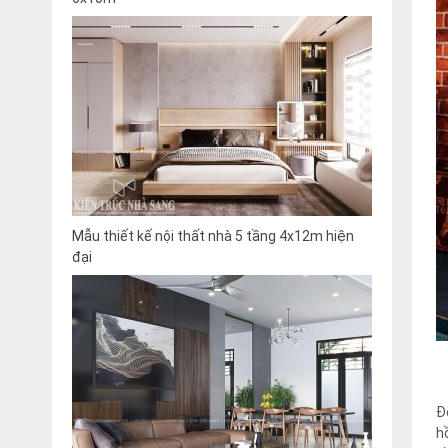
Mẫu thiết kế nội thất nhà 5 tầng 4x12m hiện
đại
Đ
h