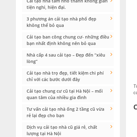
Cải tạo nhà tắm nhỏ thành không gian
tiện nghi, hiện đại.
3 phương án cải tạo nhà phố đẹp
không thể bỏ qua
Cải tạo ban công chung cư- những điều
bạn nhất định không nên bỏ qua
Nhà cấp 4 sau cải tạo – Đẹp đến “xiêu
lòng”
Cải tạo nhà trọ đẹp, tiết kiệm chi phí
chỉ với các bước dưới đây
T
Cải tạo chung cư cũ tại Hà Nội – mối
c
quan tâm của nhiều gia đình
Tư vấn cải tạo nhà ống 2 tầng cũ vừa
rẻ lại đẹp cho bạn
Dịch vụ cải tạo nhà cũ giá rẻ, chất
lượng tại Hà Nội