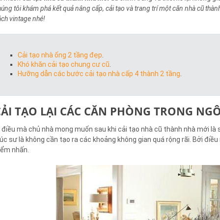
húng tôi khám phá kết quả nâng cấp, cải tạo và trang trí một căn nhà cũ thà
ách vintage nhé!
Cải tạo nhà ống 2 tầng đẹp
.
Khó khăn cải tạo chung cư cũ
.
Hưỡng dẫn các bước cải tạo nhà cấp 4 thành 2 tầng
.
CẢI TẠO LẠI CÁC CĂN PHÒNG TRONG NG
ì điều mà chủ nhà mong muốn sau khi cải tạo nhà cũ thành nhà mới là s
rúc sư là không cần tạo ra các khoảng không gian quá rộng rãi. Bởi điề
iểm nhấn.