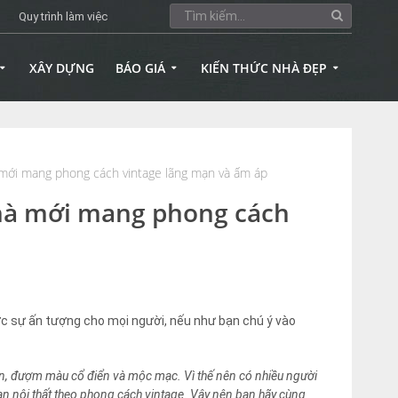
Quy trình làm việc
XÂY DỰNG
BÁO GIÁ
KIẾN THỨC NHÀ ĐẸP
 mới mang phong cách vintage lãng mạn và ấm áp
nhà mới mang phong cách
ợc sự ấn tượng cho mọi người, nếu như bạn chú ý vào
 mạn, đượm màu cổ điển và mộc mạc. Vì thế nên có nhiều người
gian nội thất theo phong cách vintage. Vậy nên bạn hãy cùng