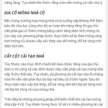
nâng tầng. Tuy nhiên khi thêm tầng trên nền móng cũ cần chú ý:
GIA CỐ MÓNG NHÀ CŨ
Nếu trong trường hợp móng nhà cũ bị xuống cấp không thể đảm
bảo độ chịu lực cũng như độ an toàn khi nâng tầng thì gia chủ
cần phải gia cố thêm móng bằng cách tăng diện tích móng cũ.
Lúc này các phương pháp được thực hiện sẽ là: Đào móng rộng
hơn móng cũ, khoan cấy sắt thép vào đế móng, đổ bê tông mới
diện tích lớn…
CẤY CỘT CẢI TẠO NHÀ
Tùy thuộc vào mục đích muốn lên bao nhiêu tầng của gia chủ
đơn vị thi công sẽ xác định được việc cần phải cải tạo móng nhà
cấp 4 như thế nào. Tuy nhiên, dù phương án cải tạo nào đi chăng
nữa thì vẫn cần phải đục bỏ lớp vật liệu cũ ở bên ngoài. Sau đó
thực hiện việc cấy đai thép, đổ bê tông, liên kết lớp bê tông mới
với lớp bê tông cũ của móng nhà.
Trên đây là những phương pháp phổ biến nhất khi cải tạo móng
nhà cấp 4 cũ. Tuy nhiên trong thực tế sẽ có nhiều phương án cải