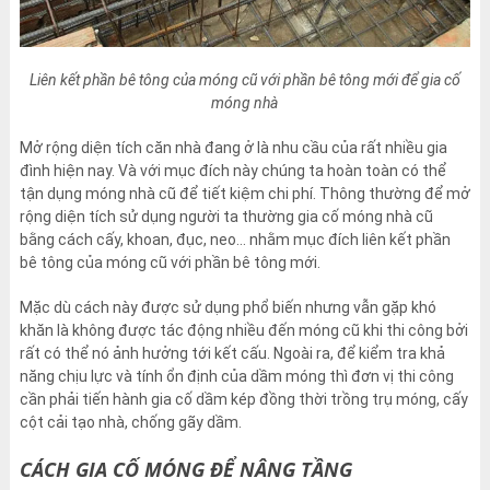
Liên kết phần bê tông của móng cũ với phần bê tông mới để gia cố
móng nhà
Mở rộng diện tích căn nhà đang ở là nhu cầu của rất nhiều gia
đình hiện nay. Và với mục đích này chúng ta hoàn toàn có thể
tận dụng móng nhà cũ để tiết kiệm chi phí. Thông thường để mở
rộng diện tích sử dụng người ta thường gia cố móng nhà cũ
bằng cách cấy, khoan, đục, neo… nhằm mục đích liên kết phần
bê tông của móng cũ với phần bê tông mới.
Mặc dù cách này được sử dụng phổ biến nhưng vẫn gặp khó
khăn là không được tác động nhiều đến móng cũ khi thi công bởi
rất có thể nó ảnh hưởng tới kết cấu. Ngoài ra, để kiểm tra khả
năng chịu lực và tính ổn định của dầm móng thì đơn vị thi công
cần phải tiến hành gia cố dầm kép đồng thời trồng trụ móng, cấy
cột cải tạo nhà, chống gãy dầm.
CÁCH GIA CỐ MÓNG ĐỂ NÂNG TẦNG