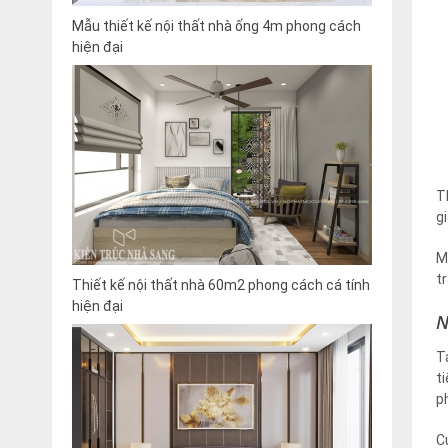
Mẫu thiết kế nội thất nhà ống 4m phong cách
hiện đại
T
g
M
t
Thiết kế nội thất nhà 60m2 phong cách cá tính
hiện đại
N
T
t
p
C