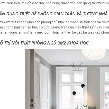
ược diện tích, mà đồ đạc đạc nhỏ cũng được xếp gọn gàng tại những ô
ẬN DỤNG TRIỆT ĐỂ KHÔNG GIAN TRẦN VÀ TƯỜNG NHÀ
ãy xem xét không gian căn phòng ngủ nhỏ độ cao của trần nhà và độ r
ăn phòng ngủ bạn sở hữu có bức tường trần cao, hãy thiết kế ngay 1 kệ
hể tận dụng làm nơi làm việc luôn. Hoặc là thiết kế các kệ giày xếp chồ
Ố TRÍ NỘI THẤT PHÒNG NGỦ 9M2 KHOA HỌC