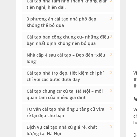
Cải tạo nhà tắm nhỏ thành không gian
tiện nghi, hiện đại.
3 phương án cải tạo nhà phố đẹp
không thể bỏ qua
Cải tạo ban công chung cư- những điều
bạn nhất định không nên bỏ qua
Nhà cấp 4 sau cải tạo – Đẹp đến “xiêu
lòng”
Cải tạo nhà trọ đẹp, tiết kiệm chi phí
V
chỉ với các bước dưới đây
t
t
Cải tạo chung cư cũ tại Hà Nội – mối
quan tâm của nhiều gia đình
N
Tư vấn cải tạo nhà ống 2 tầng cũ vừa
V
rẻ lại đẹp cho bạn
c
h
Dịch vụ cải tạo nhà cũ giá rẻ, chất
lượng tại Hà Nội
Đ