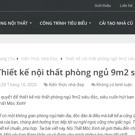
Giới thiệu
Liên hệ
ÔNG NỘI THẤT
CÔNG TRÌNH TIÊU BIỂU
CẢI TẠO NHÀ CŨ
rang Chủ
Kiến Thức Nhà Đẹp
Thiết kế nội thất phòng ngủ 9m2 siê
Thiết kế nội thất phòng ngủ 9m2 
28 Tháng 10, 2020
Kiến thức nhà đẹp
Không có bình luận
í quyết để thiết kế nội thất phòng ngủ 9m2 siêu độc, siêu cuốn hút bạn
hất Mộc Xinh!
ể có một không gian phòng ngủ hiện đại, độc đáo là điều mà bất kể ai cũn
hà của bạn, chúng ảnh hưởng trực tiếp tới sự nghỉ ngơi, cũng như giấc ngủ. 
iết kế chuẩn, phù hợp. Tại bài viết này, Nội Thất Mộc Xinh sẽ giới thiệu đến 
út. Mời các bạn tham khảo và có được cho mình những lựa chọn tốt nhất.