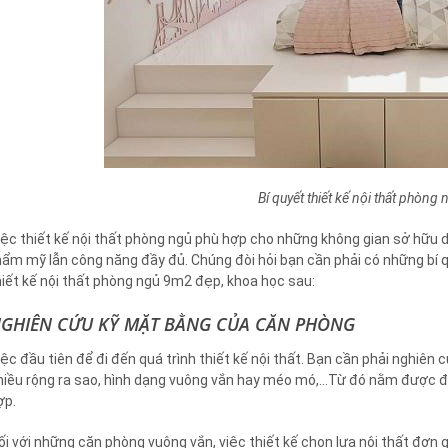
Bí quyết thiết kế nội thất phòng
iệc thiết kế nội thất phòng ngủ phù hợp cho những không gian sở hữu d
hẩm mỹ lẫn công năng đầy đủ. Chúng đòi hỏi bạn cần phải có những bí q
hiết kế nội thất phòng ngủ 9m2 đẹp, khoa học sau:
GHIÊN CỨU KỸ MẶT BẰNG CỦA CĂN PHÒNG
iệc đầu tiên để đi đến quá trình thiết kế nội thất. Bạn cần phải nghiên 
hiều rộng ra sao, hình dạng vuông vắn hay méo mó,…Từ đó nằm được 
ợp.
ối với những căn phòng vuông vắn, việc thiết kế chọn lựa nội thất đơ