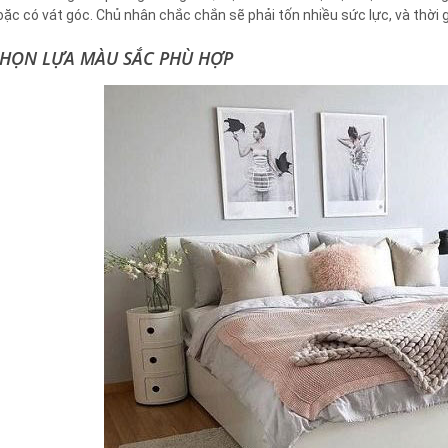
oặc có vát góc. Chủ nhân chắc chắn sẽ phải tốn nhiều sức lực, và thời g
HỌN LỰA MÀU SẮC PHÙ HỢP