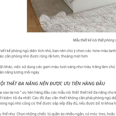
Mẫu thiết kế nội thất phòn
hiết kế phòng ngủ diện tích nhỏ, bạn nên chú ý chọn các tone màu lạn
iác căn phòng nhỏ được rộng rãi hơn, thoáng mát hơn.
ặt khác, việc sử dụng các gam màu tươi sáng như màu trắng làm chủ đ
ràn năng lượng mỗi ngày.
ỘI THẤT ĐA NĂNG NÊN ĐƯỢC ƯU TIÊN HÀNG ĐẦU
ại sao lại nói “ ưu tiên hàng đầu các mẫu nội thất thiết kế đa năng cho
iết kiệm tối đa nhất. Các đồ đạc cần thiết không cần phải phòng ngủ d
hòng ngủ nhỏ cũng có thể được sắp xếp đầy đủ, nếu được bố trí khoa h
ụ thể như: Chọn những chiếc tủ quần áo nhiều ngăn, có móc treo, hoặc