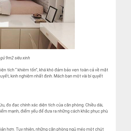
 ngủ 9m2 siêu xinh
iện tích “ khiêm tốn”, khá khó đảm bảo vẹn toàn cả về mặt
uyết, kinh nghiệm nhất định. Mách bạn một vài bí quyết
cứu, đo đạc chính xác diện tích của căn phòng. Chiều dài,
điểm mạnh, điểm yếu để đưa ra những cách khắc phục phù
n giản hơn. Tuy nhiên, những căn phòng ngủ méo một chút