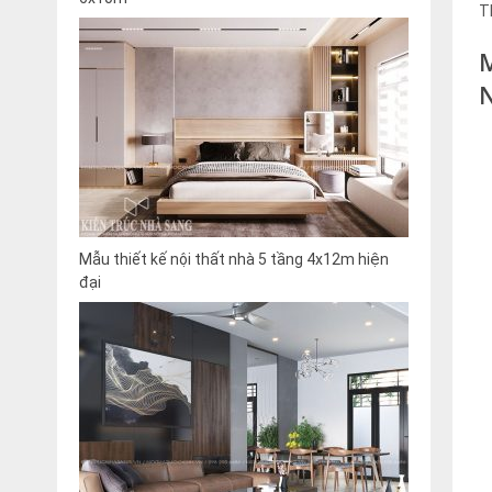
T
Mẫu thiết kế nội thất nhà 5 tầng 4x12m hiện
đại