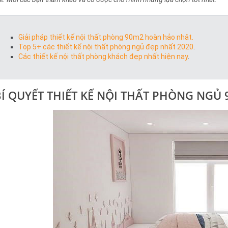
Giải pháp thiết kế nội thất phòng 90m2 hoàn hảo nhât.
Top 5+ các thiết kế nội thất phòng ngủ đẹp nhất 2020
.
Các thiết kế nội thất phòng khách đẹp nhất hiện nay
.
BÍ QUYẾT THIẾT KẾ NỘI THẤT PHÒNG NGỦ