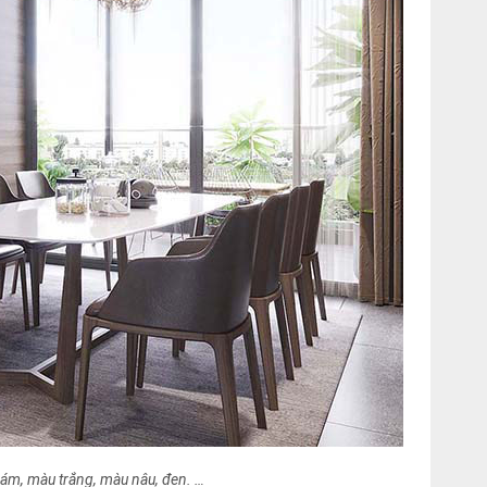
ám, màu trắng, màu nâu, đen. …