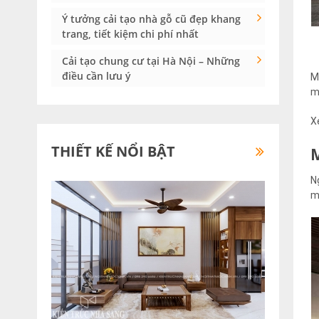
Ý tưởng cải tạo nhà gỗ cũ đẹp khang
trang, tiết kiệm chi phí nhất
Cải tạo chung cư tại Hà Nội – Những
điều cần lưu ý
M
m
X
THIẾT KẾ NỔI BẬT
N
m