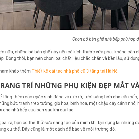
Chọn bộ bàn ghế nhà bếp phù hợp đ
ơn nữa, những bộ bàn ghế này nên có kích thước vừa phải, không cần c
ếp. Đồng thời, bạn nên chọn loại chất liệu chắc chắn và bền lâu, sử dụn
ham khảo thêm:
Thiết kế cải tạo nhà phố cũ 3 tầng tại Hà Nội.
TRANG TRÍ NHỮNG PHỤ KIỆN ĐẸP MẮT V
ể tăng thêm cảm giác sinh động và rực rỡ, tươi sáng hơn cho căn bếp, b
hững bức tranh treo tường, giỏ hoa, bình hoa, một chậu cây cảnh nhỏ, h
ời cho nhà bếp của bạn sau khi cải tạo.
goài ra, bạn có thể thử sức sáng tạo của mình khi tận dụng lại những đ
ụng cụ thể. Đây cũng là một cách để bảo vệ môi trường đó.