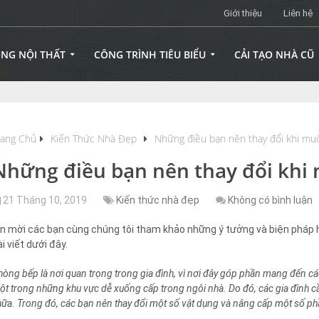
Giới thiệu
Liên hệ
ÔNG NỘI THẤT
CÔNG TRÌNH TIÊU BIỂU
CẢI TẠO NHÀ CŨ
rang Chủ
Kiến Thức Nhà Đẹp
Những điều bạn nên thay đổi khi mu
Những điều bạn nên thay đổi khi 
21 Tháng 10, 2019
Kiến thức nhà đẹp
Không có bình luận
in mời các bạn cùng chúng tôi tham khảo những ý tưởng và biện pháp h
ài viết dưới đây.
hòng bếp là nơi quan trọng trong gia đình, vì nơi đây góp phần mang đến cá
ột trong những khu vực dễ xuống cấp trong ngôi nhà. Do đó, các gia đình cầ
hữa. Trong đó, các bạn nên thay đổi một số vật dụng và nâng cấp một số ph