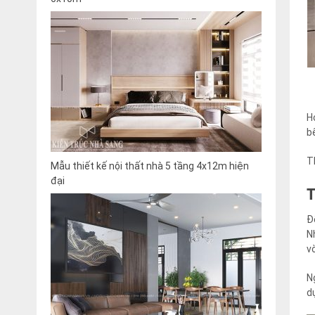
H
b
T
Mẫu thiết kế nội thất nhà 5 tầng 4x12m hiện
đại
Đ
N
v
N
d