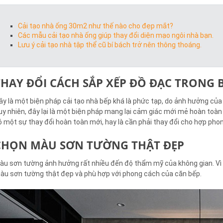
Cải tạo nhà ống 30m2 như thế nào cho đẹp mắt?
Các mẫu cải tạo nhà ống giúp thay đổi diện mạo ngôi nhà bạn.
Lưu ý cải tạo nhà tập thể cũ bí bách trở nên thông thoáng.
THAY ĐỔI CÁCH SẮP XẾP ĐỒ ĐẠC TRONG 
ây là một biện pháp cải tạo nhà bếp khá là phức tạp, do ảnh hưởng c
uy nhiên, đây lại là một biện pháp mang lại cảm giác mới mẻ hoàn toàn 
ó một sự thay đổi hoàn toàn mới, hay là cần phải thay đổi cho hợp phon
CHỌN MÀU SƠN TƯỜNG THẬT ĐẸP
àu sơn tường ảnh hưởng rất nhiều đến độ thẩm mỹ của không gian. Vì 
àu sơn tường thật đẹp và phù hợp với phong cách của căn bếp.